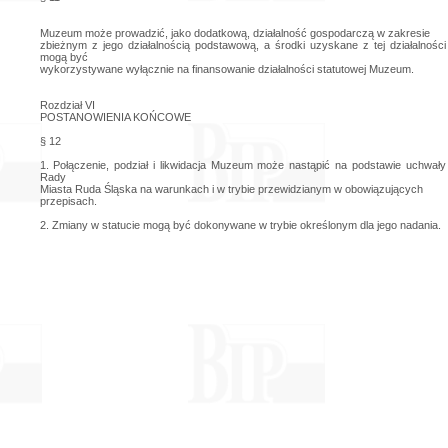
Muzeum może prowadzić, jako dodatkową, działalność gospodarczą w zakresie
zbieżnym z jego działalnością podstawową, a środki uzyskane z tej działalności
mogą być
wykorzystywane wyłącznie na finansowanie działalności statutowej Muzeum.
Rozdział VI
POSTANOWIENIA KOŃCOWE
§ 12
1. Połączenie, podział i likwidacja Muzeum może nastąpić na podstawie uchwały
Rady
Miasta Ruda Śląska na warunkach i w trybie przewidzianym w obowiązujących
przepisach.
2. Zmiany w statucie mogą być dokonywane w trybie określonym dla jego nadania.