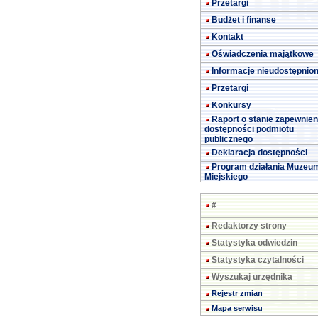
Przetargi
Budżet i finanse
Kontakt
Oświadczenia majątkowe
Informacje nieudostępnio
Przetargi
Konkursy
Raport o stanie zapewnien
dostępności podmiotu
publicznego
Deklaracja dostępności
Program działania Muzeu
Miejskiego
#
Redaktorzy strony
Statystyka odwiedzin
Statystyka czytalności
Wyszukaj urzędnika
Rejestr zmian
Mapa serwisu