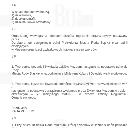
§ 6
W skład Muzeum wchodzą:
1) dział historii,
2) dział etnografii,
3) dział naukowo-oświatowy.
§ 7
Organizację wewnętrzną Muzeum określa regulamin organizacyjny nadawany
przez
Dyrektora, po zasięgnięciu opinii Prezydenta Miasta Ruda Śląska oraz opinii
działających
w Muzeum organizacji związkowych i stowarzyszeń twórców.
§ 8
1. Tworzenie, łączenie i likwidacja działów Muzeum następuje na podstawie uchwały
Rady
Miasta Rudy Śląskiej w uzgodnieniu z Ministrem Kultury i Dziedzictwa Narodowego.
2. Tworzenie, łączenie i likwidacja komórek organizacyjnych nie wymienionych w §
6
następuje na podstawie zarządzenia wydanego przez Dyrektora Muzeum w trybie
określonym w §7 niniejszego statutu – w drodze zmiany Regulaminu
Organizacyjnego.
Rozdział IV
RADA MUZEUM
§ 9
1. Przy Muzeum działa Rada Muzeum, której członków w liczbie 9 osób powołuje