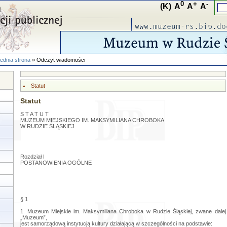
0
+
-
(K)
A
A
A
ednia strona
» Odczyt wiadomości
Statut
Statut
S T A T U T
MUZEUM MIEJSKIEGO IM. MAKSYMILIANA CHROBOKA
W RUDZIE ŚLĄSKIEJ
Rozdział I
POSTANOWIENIA OGÓLNE
§ 1
1. Muzeum Miejskie im. Maksymiliana Chroboka w Rudzie Śląskiej, zwane dalej
„Muzeum”,
jest samorządową instytucją kultury działającą w szczególności na podstawie: