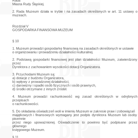
Rada
Miasta Rudy Śląskiej.
2. Rada Muzeum działa w trybie i na zasadach określonych w art. 11 ustawy o
muzeach.
Rozdział V
GOSPODARKA FINANSOWA MUZEUM
§ 10
1. Muzeum prowadzi gospodarkę finansową na zasadach określonych w ustawie
o organizowaniu i prowadzeniu działalności kulturalnej.
2. Podstawą gospodarki finansowej jest plan działalności Muzeum, zatwierdzony
przez
Dyrektora z zachowaniem wysokości dotacji Organizatora.
3. Przychodami Muzeum są:
a) dotacje z budżetu Organizatora,
b) wpływy z prowadzonej działalności,
c) darowizny i spadki osób fizycznych i osób prawnych,
d) środki otrzymane z innych źródeł.
4. Muzeum prowadzi rachunkowość wg zasad określonych w odrębnych
przepisach
o rachunkowości.
5. Do składania oświadczeń woli w imieniu Muzeum w zakresie praw i zobowiązań
majątkowych i finansowych wymagany jest podpis dyrektora Muzeum lub osoby
pisemnie
przez niego upoważnionej. Oświadczenie to powinno być podpisane przez
głównego
księgowego Muzeum.
§ 11