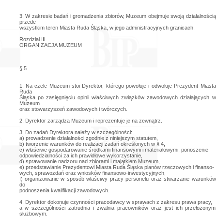
3. W zakresie badań i gromadzenia zbiorów, Muzeum obejmuje swoją działalnością
przede
wszystkim teren Miasta Ruda Śląska, w jego administracyjnych granicach.
Rozdział III
ORGANIZACJA MUZEUM
§ 5
1. Na czele Muzeum stoi Dyrektor, którego powołuje i odwołuje Prezydent Miasta
Ruda
Śląska po zasięgnięciu opinii właściwych związków zawodowych działających w
Muzeum
oraz stowarzyszeń zawodowych i twórczych.
2. Dyrektor zarządza Muzeum i reprezentuje je na zewnątrz.
3. Do zadań Dyrektora należy w szczególności:
a) prowadzenie działalności zgodnie z niniejszym statutem,
b) tworzenie warunków do realizacji zadań określonych w § 4,
c) właściwe gospodarowanie środkami finansowymi i materiałowymi, ponoszenie
odpowiedzialności za ich prawidłowe wykorzystanie,
d) sprawowanie nadzoru nad zbiorami i majątkiem Muzeum,
e) przedstawianie Prezydentowi Miasta Ruda Śląska planów rzeczowych i finanso-
wych, sprawozdań oraz wniosków finansowo-inwestycyjnych,
f) organizowanie w sposób właściwy pracy personelu oraz stwarzanie warunków
do
podnoszenia kwalifikacji zawodowych.
4. Dyrektor dokonuje czynności pracodawcy w sprawach z zakresu prawa pracy,
a w szczególności zatrudnia i zwalnia pracowników oraz jest ich przełożonym
służbowym.