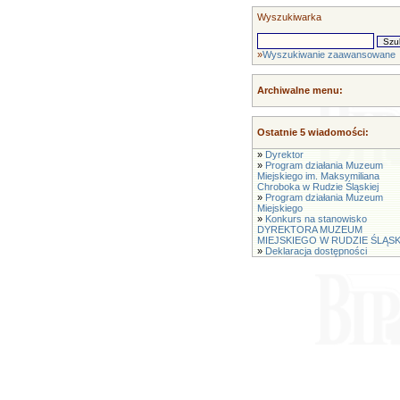
Wyszukiwarka
»
Wyszukiwanie zaawansowane
Archiwalne menu:
Ostatnie 5 wiadomości:
»
Dyrektor
»
Program działania Muzeum
Miejskiego im. Maksymiliana
Chroboka w Rudzie Śląskiej
»
Program działania Muzeum
Miejskiego
»
Konkurs na stanowisko
DYREKTORA MUZEUM
MIEJSKIEGO W RUDZIE ŚLĄSK
»
Deklaracja dostępności