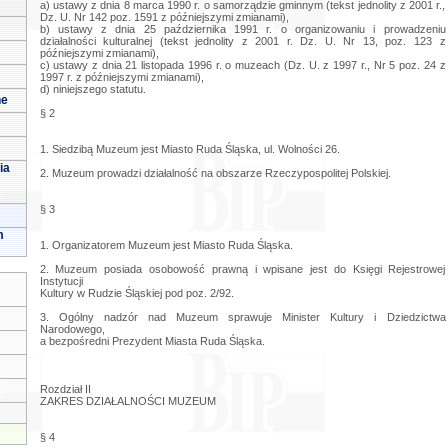
a) ustawy z dnia 8 marca 1990 r. o samorządzie gminnym (tekst jednolity z 2001 r.,
Dz. U. Nr 142 poz. 1591 z późniejszymi zmianami),
b) ustawy z dnia 25 października 1991 r. o organizowaniu i prowadzeniu
działalności kulturalnej (tekst jednolity z 2001 r. Dz. U. Nr 13, poz. 123 z
późniejszymi zmianami),
c) ustawy z dnia 21 listopada 1996 r. o muzeach (Dz. U. z 1997 r., Nr 5 poz. 24 z
1997 r. z późniejszymi zmianami),
d) niniejszego statutu.
ne
§ 2
1. Siedzibą Muzeum jest Miasto Ruda Śląska, ul. Wolności 26.
ia
2. Muzeum prowadzi działalność na obszarze Rzeczypospolitej Polskiej.
§ 3
m
1. Organizatorem Muzeum jest Miasto Ruda Śląska.
2. Muzeum posiada osobowość prawną i wpisane jest do Księgi Rejestrowej
Instytucji
Kultury w Rudzie Śląskiej pod poz. 2/92.
3. Ogólny nadzór nad Muzeum sprawuje Minister Kultury i Dziedzictwa
Narodowego,
a bezpośredni Prezydent Miasta Ruda Śląska.
Rozdział II
ZAKRES DZIAŁALNOŚCI MUZEUM
§ 4