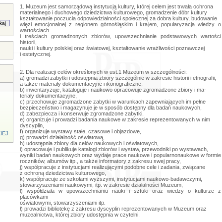
1. Muzeum jest samorządową instytucją kultury, której celem jest trwała ochrona
materialnego i duchowego dziedzictwa kulturowego, gromadzenie dóbr kultury
kształtowanie poczucia odpowiedzialności społecznej za dobra kultury, budowanie
więzi emocjonalnej z regionem górnośląskim i krajem, popularyzacja wiedzy o
wartościach
i treściach gromadzonych zbiorów, upowszechnianie podstawowych wartości
historii,
nauki i kultury polskiej oraz światowej, kształtowanie wrażliwości poznawczej
i estetycznej.
2. Dla realizacji celów określonych w ust.1 Muzeum w szczególności:
a) gromadzi zabytki i udostępnia zbiory szczególnie w zakresie historii i etnografii,
a także materiały dokumentacyjne i ikonograficzne,
b) inwentaryzuje, kataloguje i naukowo opracowuje zgromadzone zbiory i ma-
teriały dokumentacyjne,
c) przechowuje zgromadzone zabytki w warunkach zapewniających im pełne
bezpieczeństwo i magazynuje je w sposób dostępny dla badań naukowych,
d) zabezpiecza i konserwuje zgromadzone zabytki,
e) organizuje i prowadzi badania naukowe w zakresie reprezentowanych w nim
dyscyplin,
f) organizuje wystawy stałe, czasowe i objazdowe,
IEJ
g) prowadzi działalność oświatową,
h) udostępnia zbiory dla celów naukowych i oświatowych,
i) opracowuje i publikuje katalogi zbiorów i wystaw, przewodniki po wystawach,
wyniki badań naukowych oraz wydaje prace naukowe i popularnonaukowe w formie
roczników, albumów itp., a także informatory z zakresu swej pracy,
j) współpracuje z instytucjami realizującymi podobne cele i zadania, związane
z ochroną dziedzictwa kulturowego,
k) współpracuje ze szkołami wyższymi, instytucjami naukowo-badawczymi,
stowarzyszeniami naukowymi, itp. w zakresie działalności Muzeum,
l) współdziała w upowszechnianiu nauki i sztuki oraz wiedzy o kulturze z
placówkami
oświatowymi, stowarzyszeniami itp.
ł) prowadzi bibliotekę z zakresu dyscyplin reprezentowanych w Muzeum oraz
muzealnictwa, której zbiory udostępnia w czytelni.