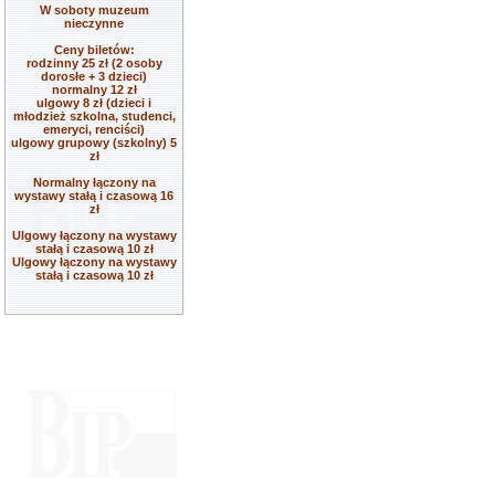
W soboty muzeum
nieczynne
Ceny biletów:
rodzinny 25 zł (2 osoby
dorosłe + 3 dzieci)
normalny 12 zł
ulgowy 8 zł (dzieci i
młodzież szkolna, studenci,
emeryci, renciści)
ulgowy grupowy (szkolny) 5
zł
Normalny łączony na
wystawy stałą i czasową 16
zł
Ulgowy łączony na wystawy
stałą i czasową 10 zł
Ulgowy łączony na wystawy
stałą i czasową 10 zł