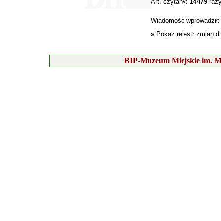
Art. czytany:
14479
raz
Wiadomość wprowadził
»
Pokaż rejestr zmian d
BIP-Muzeum Miejskie im. M