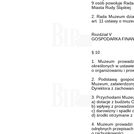
9 osób powołuje Rada
Miasta Rudy Śląskiej.
2. Rada Muzeum dział
art. 11 ustawy o muze
Rozdział V
GOSPODARKA FINA
§ 10
1. Muzeum prowadz
określonych w ustawie
o organizowaniu i prow
2. Podstawą gospoda
Muzeum, zatwierdzony
Dyrektora z zachowani
3. Przychodami Muze
a) dotacje z budżetu O
b) wpływy z prowadzone
c) darowizny i spadki 
d) środki otrzymane z 
4. Muzeum prowadzi 
odrębnych przepisach
o rachunkowości.