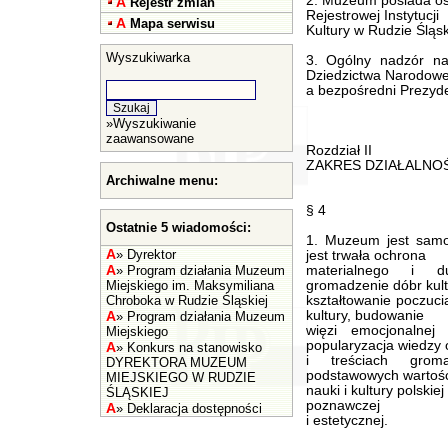
2. Muzeum posiada os
A
Rejestr zmian
Rejestrowej Instytucji
A
Mapa serwisu
Kultury w Rudzie Śląsk
Wyszukiwarka
3. Ogólny nadzór na
Dziedzictwa Narodow
a bezpośredni Prezyd
»
Wyszukiwanie
zaawansowane
Rozdział II
ZAKRES DZIAŁALNO
Archiwalne menu:
§ 4
Ostatnie 5 wiadomości:
1. Muzeum jest samor
A
»
Dyrektor
jest trwała ochrona
A
»
Program działania Muzeum
materialnego i du
Miejskiego im. Maksymiliana
gromadzenie dóbr kult
Chroboka w Rudzie Śląskiej
kształtowanie poczuci
A
kultury, budowanie
»
Program działania Muzeum
więzi emocjonalnej
Miejskiego
popularyzacja wiedzy 
A
»
Konkurs na stanowisko
i treściach groma
DYREKTORA MUZEUM
podstawowych wartości 
MIEJSKIEGO W RUDZIE
nauki i kultury polskie
ŚLĄSKIEJ
poznawczej
A
»
Deklaracja dostępności
i estetycznej.