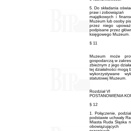
5. Do składania oświ
praw i zobowiązań
majątkowych i finan
Muzeum lub osoby pi
przez niego upoważ
podpisane przez głów
księgowego Muzeum.
§ 11
Muzeum może prowa
gospodarczą w zakres
zbieżnym z jego dział
tej działalności mogą 
wykorzystywane wył
statutowej Muzeum.
Rozdział VI
POSTANOWIENIA K
§ 12
1. Połączenie, podzi
podstawie uchwały Ra
Miasta Ruda Śląska n
obowiązujących
przepisach.