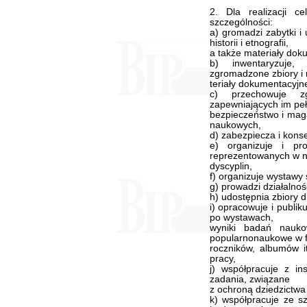
2. Dla realizacji 
szczególności:
a) gromadzi zabytki i
historii i etnografii,
a także materiały doku
b) inwentaryzuje,
zgromadzone zbiory i
teriały dokumentacyjn
c) przechowuje z
zapewniających im pe
bezpieczeństwo i mag
naukowych,
d) zabezpiecza i kons
e) organizuje i p
reprezentowanych w 
dyscyplin,
f) organizuje wystawy 
g) prowadzi działalno
h) udostępnia zbiory 
i) opracowuje i publik
po wystawach,
wyniki badań nauk
popularnonaukowe w 
roczników, albumów i
pracy,
j) współpracuje z in
zadania, związane
z ochroną dziedzictwa
k) współpracuje ze s