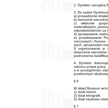
2. Dyrektor zarządza 
3. Do zadań Dyrektora
a) prowadzenie działal
b) tworzenie warunków
c) właściwe gospo
materiałowymi, ponos
odpowiedzialności za 
d) sprawowanie nadzo
e) przedstawianie P
rzeczowych i finanso-
wych, sprawozdań ora
f) organizowanie w 
stwarzanie warunków 
podnoszenia kwalifika
4. Dyrektor dokonuj
zakresu prawa pracy,
a w szczególności zatr
przełożonym służbow
§ 6
W skład Muzeum wch
1) dział historii,
2) dział etnografii,
3) dział naukowo-oświ
§ 7