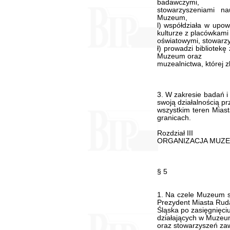
badawczymi,
stowarzyszeniami na
Muzeum,
l) współdziała w upow
kulturze z placówkami
oświatowymi, stowarzy
ł) prowadzi bibliotek
Muzeum oraz
muzealnictwa, której z
3. W zakresie badań 
swoją działalnością p
wszystkim teren Miast
granicach.
Rozdział III
ORGANIZACJA MUZ
§ 5
1. Na czele Muzeum st
Prezydent Miasta Rud
Śląska po zasięgnięci
działających w Muze
oraz stowarzyszeń za