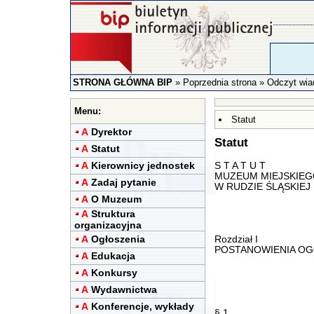
STRONA GŁÓWNA BIP
»
Poprzednia strona
» Odczyt wia
Menu:
Statut
A
Dyrektor
Statut
A
Statut
A
Kierownicy jednostek
S T A T U T
MUZEUM MIEJSKIEG
A
Zadaj pytanie
W RUDZIE ŚLĄSKIEJ
A
O Muzeum
A
Struktura
organizacyjna
A
Ogłoszenia
Rozdział I
POSTANOWIENIA O
A
Edukacja
A
Konkursy
A
Wydawnictwa
A
Konferencje, wykłady
§ 1