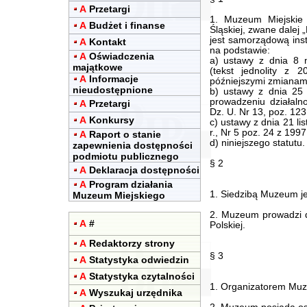
A
Przetargi
1. Muzeum Miejskie
A
Budżet i finanse
Śląskiej, zwane dalej
jest samorządową inst
A
Kontakt
na podstawie:
A
Oświadczenia
a) ustawy z dnia 8 
majątkowe
(tekst jednolity z
A
Informacje
późniejszymi zmianami
nieudostępnione
b) ustawy z dnia 25 
prowadzeniu działalnoś
A
Przetargi
Dz. U. Nr 13, poz. 12
A
Konkursy
c) ustawy z dnia 21 l
r., Nr 5 poz. 24 z 199
A
Raport o stanie
d) niniejszego statutu.
zapewnienia dostępności
podmiotu publicznego
§ 2
A
Deklaracja dostępności
A
Program działania
1. Siedzibą Muzeum je
Muzeum Miejskiego
2. Muzeum prowadzi d
A
#
Polskiej.
A
Redaktorzy strony
§ 3
A
Statystyka odwiedzin
A
Statystyka czytalności
1. Organizatorem Muz
A
Wyszukaj urzędnika