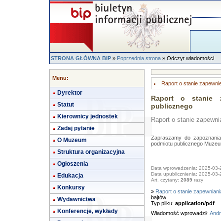
STRONA GŁÓWNA BIP
»
Poprzednia strona
» Odczyt wiadomości
Menu:
Raport o stanie zapewni
Dyrektor
Raport o stanie 
Statut
publicznego
Kierownicy jednostek
Raport o stanie zapewni
Zadaj pytanie
Zapraszamy do zapoznania 
O Muzeum
podmiotu publicznego Muzeu
Struktura organizacyjna
Ogłoszenia
Data wprowadzenia: 2025-03-
Data upublicznienia: 2025-03-
Edukacja
Art. czytany:
2089
razy
Konkursy
»
Raport o stanie zapewniani
bajtów
Wydawnictwa
Typ pliku:
application/pdf
Konferencje, wykłady
Wiadomość wprowadził:
Andr