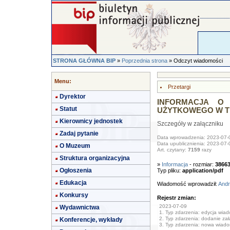
STRONA GŁÓWNA BIP
»
Poprzednia strona
» Odczyt wiadomości
Menu:
Przetargi
Dyrektor
INFORMACJA O
Statut
UŻYTKOWEGO W T
Kierownicy jednostek
Szczegóły w załączniku
Zadaj pytanie
Data wprowadzenia: 2023-07-
Data upublicznienia: 2023-07-
O Muzeum
Art. czytany:
7159
razy
Struktura organizacyjna
»
Informacja
- rozmiar:
3866
Ogłoszenia
Typ pliku:
application/pdf
Edukacja
Wiadomość wprowadził:
Andr
Konkursy
Rejestr zmian:
2023-07-09
Wydawnictwa
1. Typ zdarzenia: edycja wia
2. Typ zdarzenia: dodanie załą
Konferencje, wykłady
3. Typ zdarzenia: nowa wiad