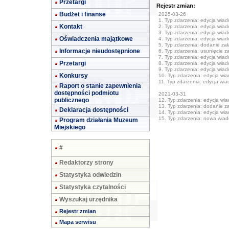
Przetargi
Rejestr zmian:
Budżet i finanse
2025-03-26
1. Typ zdarzenia: edycja wia
Kontakt
2. Typ zdarzenia: edycja wia
3. Typ zdarzenia: edycja wia
Oświadczenia majątkowe
4. Typ zdarzenia: edycja wia
5. Typ zdarzenia: dodanie załą
Informacje nieudostępnione
6. Typ zdarzenia: usunięcie z
7. Typ zdarzenia: edycja wia
Przetargi
8. Typ zdarzenia: edycja wia
9. Typ zdarzenia: edycja wia
Konkursy
10. Typ zdarzenia: edycja wi
11. Typ zdarzenia: edycja wi
Raport o stanie zapewnienia
dostępności podmiotu
2021-03-31
publicznego
12. Typ zdarzenia: edycja wi
13. Typ zdarzenia: dodanie zał
Deklaracja dostępności
14. Typ zdarzenia: edycja wi
15. Typ zdarzenia: nowa wia
Program działania Muzeum
Miejskiego
#
Redaktorzy strony
Statystyka odwiedzin
Statystyka czytalności
Wyszukaj urzędnika
Rejestr zmian
Mapa serwisu