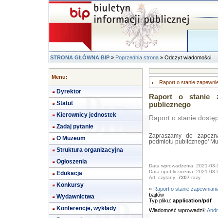
STRONA GŁÓWNA BIP
»
Poprzednia strona
» Odczyt wiadomości
Menu:
Raport o stanie zapewni
Dyrektor
Raport o stanie 
Statut
publicznego
Kierownicy jednostek
Raport o stanie dostę
Zadaj pytanie
Zapraszamy do zapozna
O Muzeum
podmiotu publicznego' M
Struktura organizacyjna
Ogłoszenia
Data wprowadzenia: 2021-03-
Data upublicznienia: 2021-03-
Edukacja
Art. czytany:
7207
razy
Konkursy
»
Raport o stanie zapewniani
bajtów
Wydawnictwa
Typ pliku:
application/pdf
Konferencje, wykłady
Wiadomość wprowadził:
Andr