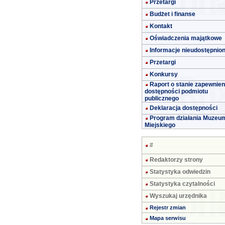
Przetargi
Budżet i finanse
Kontakt
Oświadczenia majątkowe
Informacje nieudostępnio
Przetargi
Konkursy
Raport o stanie zapewnien
dostępności podmiotu
publicznego
Deklaracja dostępności
Program działania Muzeu
Miejskiego
#
Redaktorzy strony
Statystyka odwiedzin
Statystyka czytalności
Wyszukaj urzędnika
Rejestr zmian
Mapa serwisu