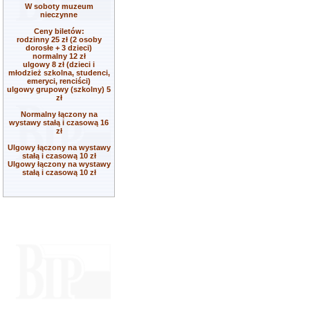
W soboty muzeum
nieczynne
Ceny biletów:
rodzinny 25 zł (2 osoby
dorosłe + 3 dzieci)
normalny 12 zł
ulgowy 8 zł (dzieci i
młodzież szkolna, studenci,
emeryci, renciści)
ulgowy grupowy (szkolny) 5
zł
Normalny łączony na
wystawy stałą i czasową 16
zł
Ulgowy łączony na wystawy
stałą i czasową 10 zł
Ulgowy łączony na wystawy
stałą i czasową 10 zł