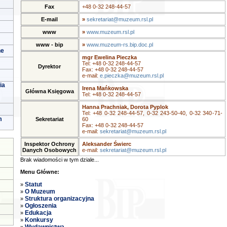
Fax
+48 0-32 248-44-57
E-mail
»
sekretariat@muzeum.rsl.pl
www
»
www.muzeum.rsl.pl
www - bip
»
www.muzeum-rs.bip.doc.pl
ne
mgr Ewelina Pieczka
Tel: +48 0-32 248-44-57
Dyrektor
Fax: +48 0-32 248-44-57
e-mail:
e.pieczka@muzeum.rsl.pl
ia
Irena Mańkowska
Główna Księgowa
Tel: +48 0-32 248-44-57
Hanna Prachniak, Dorota Pyplok
Tel: +48 0-32 248-44-57, 0-32 243-50-40, 0-32 340-71-
m
Sekretariat
60
Fax: +48 0-32 248-44-57
e-mail:
sekretariat@muzeum.rsl.pl
Inspektor Ochrony
Aleksander Świerc
Danych Osobowych
e-mail:
sekretariat@muzeum.rsl.pl
Brak wiadomości w tym dziale...
Menu Główne:
Statut
»
O Muzeum
»
Struktura organizacyjna
»
Ogłoszenia
»
Edukacja
»
Konkursy
»