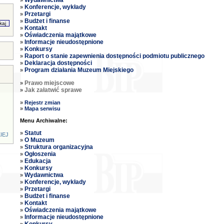
Wydawnictwa
»
Konferencje, wykłady
»
Przetargi
»
Budżet i finanse
»
Kontakt
»
Oświadczenia majątkowe
»
Informacje nieudostępnione
»
Konkursy
»
Raport o stanie zapewnienia dostępności podmiotu publicznego
»
Deklaracja dostępności
»
Program działania Muzeum Miejskiego
»
Prawo miejscowe
»
Jak załatwić sprawe
»
»
Rejestr zmian
»
Mapa serwisu
Menu Archiwalne:
Statut
»
IEJ
O Muzeum
»
Struktura organizacyjna
»
Ogłoszenia
»
Edukacja
»
Konkursy
»
Wydawnictwa
»
Konferencje, wykłady
»
Przetargi
»
Budżet i finanse
»
Kontakt
»
Oświadczenia majątkowe
»
Informacje nieudostępnione
»