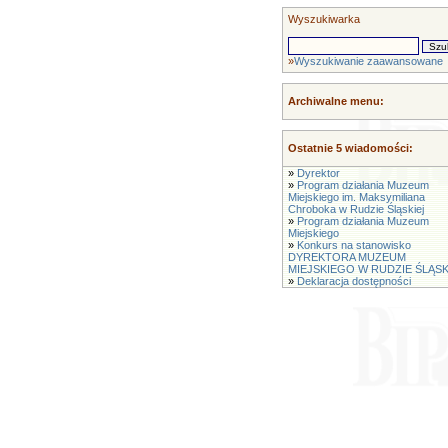
Wyszukiwarka
»
Wyszukiwanie zaawansowane
Archiwalne menu:
Ostatnie 5 wiadomości:
»
Dyrektor
»
Program działania Muzeum
Miejskiego im. Maksymiliana
Chroboka w Rudzie Śląskiej
»
Program działania Muzeum
Miejskiego
»
Konkurs na stanowisko
DYREKTORA MUZEUM
MIEJSKIEGO W RUDZIE ŚLĄSK
»
Deklaracja dostępności