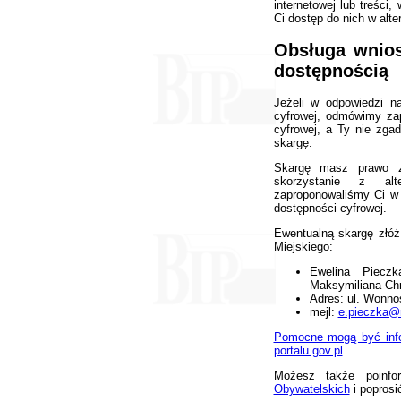
internetowej lub treśc
Ci dostęp do nich w alt
Obsługa wnios
dostępnością
Jeżeli w odpowiedzi n
cyfrowej, odmówimy zap
cyfrowej, a Ty nie zg
skargę.
Skargę masz prawo zł
skorzystanie z alt
zaproponowaliśmy Ci w
dostępności cyfrowej.
Ewentualną skargę złóż
Miejskiego:
Ewelina Piecz
Maksymiliana Chr
Adres:
ul. Wonno
mejl:
e.pieczka@
Pomocne mogą być info
portalu gov.pl
.
Możesz także poinf
Obywatelskich
i poprosi