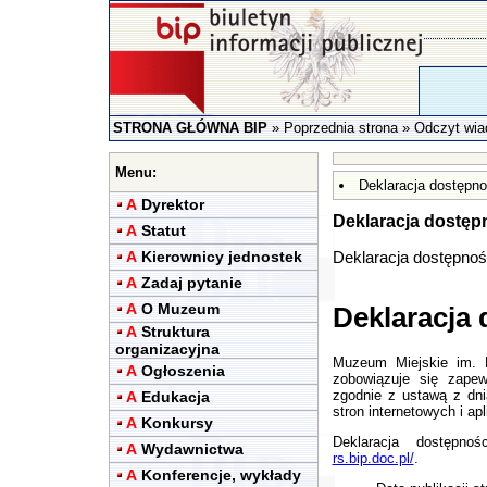
STRONA GŁÓWNA BIP
»
Poprzednia strona
» Odczyt wia
Menu:
Deklaracja dostępno
A
Dyrektor
Deklaracja dostęp
A
Statut
A
Kierownicy jednostek
Deklaracja dostępnoś
A
Zadaj pytanie
A
O Muzeum
Deklaracja
A
Struktura
organizacyjna
Muzeum Miejskie im. 
A
Ogłoszenia
zobowiązuje się zape
zgodnie z ustawą z dni
A
Edukacja
stron internetowych i ap
A
Konkursy
Deklaracja dostępn
A
Wydawnictwa
rs.bip.doc.pl/
.
A
Konferencje, wykłady