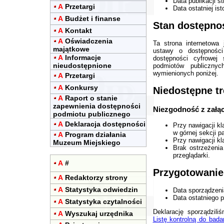
Data publikacji s
A
Przetargi
Data ostatniej ist
A
Budżet i finanse
Stan dostępnoś
A
Kontakt
A
Oświadczenia
Ta strona internetowa
majątkowe
ustawy o dostępności
A
Informacje
dostępności cyfrowej 
nieudostępnione
podmiotów publiczny
wymienionych poniżej.
A
Przetargi
A
Konkursy
Niedostępne tr
A
Raport o stanie
zapewnienia dostępności
Niezgodność z załą
podmiotu publicznego
A
Deklaracja dostępności
Przy nawigacji kl
w górnej sekcji 
A
Program działania
Przy nawigacji kla
Muzeum Miejskiego
Brak ostrzeżenia
przeglądarki.
A
#
Przygotowanie 
A
Redaktorzy strony
A
Statystyka odwiedzin
Data sporządzeni
Data ostatniego p
A
Statystyka czytalności
Deklarację sporządzil
A
Wyszukaj urzędnika
Listę kontrolną do bada