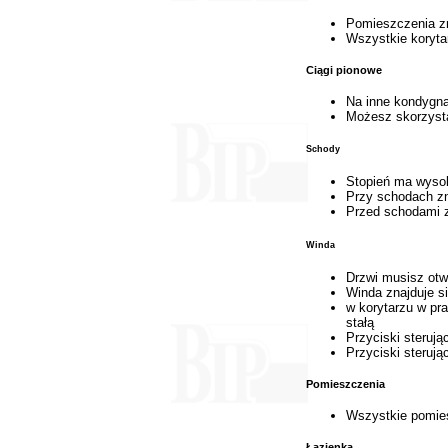
Pomieszczenia zn
Wszystkie koryta
Ciągi pionowe
Na inne kondygn
Możesz skorzysta
Schody
Stopień ma wyso
Przy schodach zn
Przed schodami z
Winda
Drzwi musisz otw
Winda znajduje s
w korytarzu w pr
stałą
Przyciski sterując
Przyciski steruj
Pomieszczenia
Wszystkie pomies
Łazienka