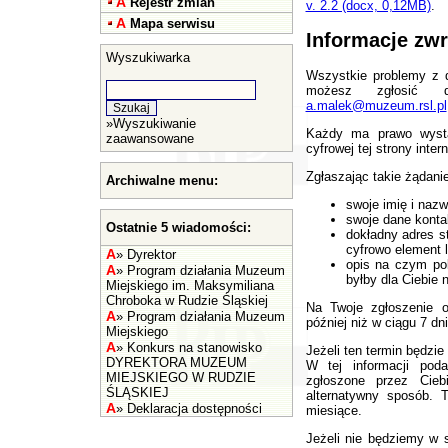
A
Rejestr zmian
v. 2.2 (docx, 0,12MB)
.
A
Mapa serwisu
Informacje zwr
Wyszukiwarka
Wszystkie problemy z d
możesz zgłosi
a.malek@muzeum.rsl.pl
»
Wyszukiwanie
Każdy ma prawo wystą
zaawansowane
cyfrowej tej strony inter
Zgłaszając takie żądanie
Archiwalne menu:
swoje imię i nazw
swoje dane kontak
Ostatnie 5 wiadomości:
dokładny adres st
cyfrowo element l
A
»
Dyrektor
opis na czym pol
A
»
Program działania Muzeum
byłby dla Ciebie 
Miejskiego im. Maksymiliana
Chroboka w Rudzie Śląskiej
Na Twoje zgłoszenie o
A
»
Program działania Muzeum
później niż w ciągu 7 dn
Miejskiego
A
»
Konkurs na stanowisko
Jeżeli ten termin będzie
DYREKTORA MUZEUM
W tej informacji pod
MIEJSKIEGO W RUDZIE
zgłoszone przez Cieb
ŚLĄSKIEJ
alternatywny sposób. 
A
»
Deklaracja dostępności
miesiące.
Jeżeli nie będziemy w 