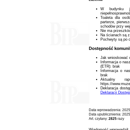
W budynku j
niepełnosprawnoś
Toaleta dla osó
parterze, pierws
schodów przy wej
Nie ma przeszkód
Na ścianach są 
Pochwyty są po o
Dostępność komunik
Jak wnioskować o
Informacja o nasz
(ETR): brak
Informacja o na
brak
Aktualny ra
https://www.muze
Deklaracja dost
Deklaracji Dostę
Data wprowadzenia: 2025
Data upublicznienia: 202
Art. czytany:
2825
razy
Wiadomość wprowadził: