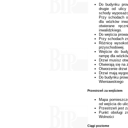
Do budynku prow
drugie od ulic
schody wyposażo
Przy schodach od
dla wózków inwa
otwierane ręcz
inwalidzkiego.
Do wejścia prowa
Przy schodach zn
Różnicę wysoko
przyschodowej.
Wejście do budy
rampę dla wózków
Drzwi musisz otw
Otwierają się na 
Otworzenie drzwi 
Drzwi mają wygod
Do budynku prowa
Wieniawskiego
Przestrzeń za wejściem
Mapa pomieszczeń
od wejścia do uli
Przestrzeń jest z
Punkt obsługi z
Wolności
Ciągi poziome