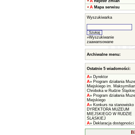
A
Rejestr zmian
A
Mapa serwisu
Wyszukiwarka
»
Wyszukiwanie
zaawansowane
Archiwalne menu:
Ostatnie 5 wiadomości:
A
»
Dyrektor
A
»
Program działania Muz
Miejskiego im. Maksymilia
Chroboka w Rudzie Śląskie
A
»
Program działania Muz
Miejskiego
A
»
Konkurs na stanowisko
DYREKTORA MUZEUM
MIEJSKIEGO W RUDZIE
ŚLĄSKIEJ
A
»
Deklaracja dostępności
B