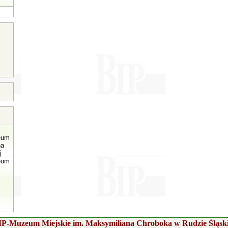
eum
na
j
eum
IP-Muzeum Miejskie im. Maksymiliana Chroboka w Rudzie Śląski