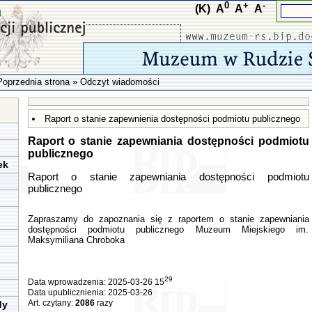
0
+
-
(K)
A
A
A
Poprzednia strona
» Odczyt wiadomości
Raport o stanie zapewnienia dostępności podmiotu publicznego
Raport o stanie zapewniania dostępności podmiotu
publicznego
ek
Raport o stanie zapewniania dostępności podmiotu
publicznego
Zapraszamy do zapoznania się z raportem o stanie zapewniania
dostępności podmiotu publicznego Muzeum Miejskiego im.
Maksymiliana Chroboka
29
Data wprowadzenia: 2025-03-26 15
Data upublicznienia: 2025-03-26
Art. czytany:
2086
razy
dy