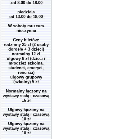
-od 8.00 do 18.00
niedziela
od 13.00 do 18.00
W soboty muzeum
nieczynne
Ceny biletów:
rodzinny 25 zł (2 osoby
dorosłe + 3 dzieci)
normalny 12 zł
ulgowy 8 zł (dzieci i
młodzież szkolna,
studenci, emeryci,
renciści)
ulgowy grupowy
(szkolny) 5 zł
Normalny łączony na
wystawy stałą i czasową
16 zł
Ulgowy łączony na
wystawy stałą i czasową
10 zł
Ulgowy łączony na
wystawy stałą i czasową
10 zł