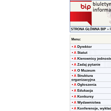
STRONA GŁÓWNA BIP
»
Menu:
A
Dyrektor
A
Statut
A
Kierownicy jednost
A
Zadaj pytanie
A
O Muzeum
A
Struktura
organizacyjna
A
Ogłoszenia
A
Edukacja
A
Konkursy
A
Wydawnictwa
A
Konferencje, wykła