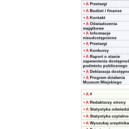
A
Przetargi
A
Budżet i finanse
A
Kontakt
A
Oświadczenia
majątkowe
A
Informacje
nieudostępnione
A
Przetargi
A
Konkursy
A
Raport o stanie
zapewnienia dostępnoś
podmiotu publicznego
A
Deklaracja dostępn
A
Program działania
Muzeum Miejskiego
A
#
A
Redaktorzy strony
A
Statystyka odwiedz
A
Statystyka czytalno
A
Wyszukaj urzędnika