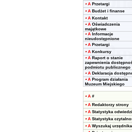
A
Przetargi
A
Budżet i finanse
A
Kontakt
A
Oświadczenia
majątkowe
A
Informacje
nieudostępnione
A
Przetargi
A
Konkursy
A
Raport o stanie
zapewnienia dostępnoś
podmiotu publicznego
A
Deklaracja dostępn
A
Program działania
Muzeum Miejskiego
A
#
A
Redaktorzy strony
A
Statystyka odwiedz
A
Statystyka czytalno
A
Wyszukaj urzędnika