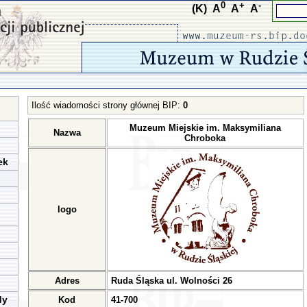
0
+
-
(K)
A
A
A
Ilość wiadomości strony głównej BIP:
0
Muzeum Miejskie im. Maksymiliana
Nazwa
Chroboka
ek
logo
Adres
Ruda Śląska ul. Wolności 26
dy
Kod
41-700