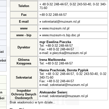
+ 48 0-32 248-44-57, 0-32 243-50-40, 0-32 340-
Telefon
71-60
Fax
+48 0-32 248-44-57
E-mail
»
sekretariat@muzeum.rsl.pl
www
»
www.muzeum.rsl.pl
www - bip
»
www.muzeum-rs.bip.doc.pl
mgr Ewelina Pieczka
Tel: +48 0-32 248-44-57
Dyrektor
Fax: +48 0-32 248-44-57
ci
e-mail:
e.pieczka@muzeum.rsl.pl
Główna
Irena Mańkowska
ości
Księgowa
Tel: +48 0-32 248-44-57
Hanna Prachniak, Dorota Pyplok
Tel: +48 0-32 248-44-57, 0-32 243-50-40, 0-32
Sekretariat
340-71-60
Fax: +48 0-32 248-44-57
e-mail:
sekretariat@muzeum.rsl.pl
Inspektor
in
Aleksander Świerc
Ochrony Danych
e-mail:
sekretariat@muzeum.rsl.pl
ści
Osobowych
Brak wiadomości w tym dziale...