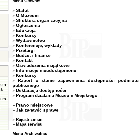
Menu Główne:
Statut
»
O Muzeum
»
Struktura organizacyjna
»
Ogłoszenia
»
Edukacja
»
Konkursy
»
Wydawnictwa
»
Konferencje, wykłady
»
Przetargi
»
Budżet i finanse
»
Kontakt
»
Oświadczenia majątkowe
»
Informacje nieudostępnione
»
Konkursy
»
Raport o stanie zapewnienia dostępności podmiotu
»
eum
publicznego
na
Deklaracja dostępności
»
j
Program działania Muzeum Miejskiego
»
eum
Prawo miejscowe
»
Jak załatwić sprawe
»
»
Rejestr zmian
»
Mapa serwisu
Menu Archiwalne: