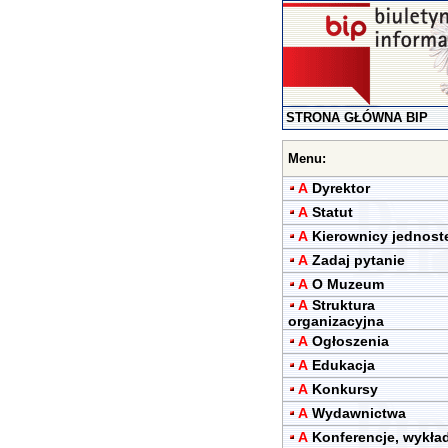
STRONA GŁÓWNA BIP
Menu:
A
Dyrektor
A
Statut
A
Kierownicy jednost
A
Zadaj pytanie
A
O Muzeum
A
Struktura
organizacyjna
A
Ogłoszenia
A
Edukacja
A
Konkursy
A
Wydawnictwa
A
Konferencje, wykła