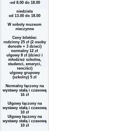
-od 8.00 do 18.00
niedziela
od 13.00 do 18.00
W soboty muzeum
nieczynne
Ceny biletów:
rodzinny 25 zł (2 osoby
dorosłe + 3 dzieci)
normalny 12 zł
ulgowy 8 zł (dzieci i
młodzież szkolna,
studenci, emeryci,
renciści)
ulgowy grupowy
(szkolny) 5 zł
Normalny łączony na
wystawy stałą i czasową
16 zł
Ulgowy łączony na
wystawy stałą i czasową
10 zł
Ulgowy łączony na
wystawy stałą i czasową
10 zł