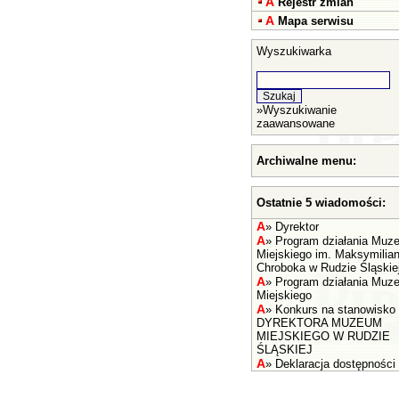
A
Rejestr zmian
A
Mapa serwisu
Wyszukiwarka
»
Wyszukiwanie
zaawansowane
Archiwalne menu:
Ostatnie 5 wiadomości:
A
»
Dyrektor
A
»
Program działania Muz
Miejskiego im. Maksymilia
Chroboka w Rudzie Śląskie
A
»
Program działania Muz
Miejskiego
A
»
Konkurs na stanowisko
DYREKTORA MUZEUM
MIEJSKIEGO W RUDZIE
ŚLĄSKIEJ
A
»
Deklaracja dostępności