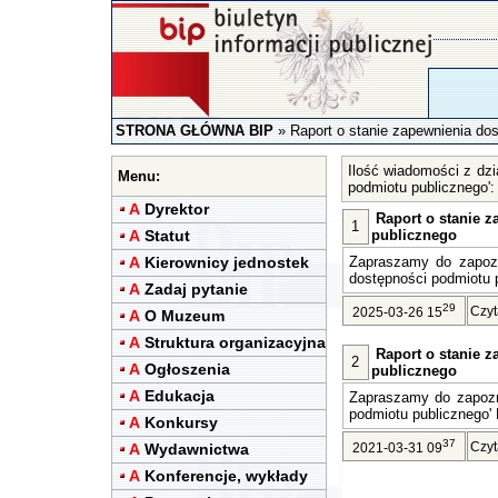
STRONA GŁÓWNA BIP
»
Raport o stanie zapewnienia do
Ilość wiadomości z dzi
Menu:
podmiotu publicznego'
A
Dyrektor
Raport o stanie 
1
A
Statut
publicznego
A
Kierownicy jednostek
Zapraszamy do zapozn
dostępności podmiotu 
A
Zadaj pytanie
29
Czyt
2025-03-26 15
A
O Muzeum
A
Struktura organizacyjna
Raport o stanie 
2
A
Ogłoszenia
publicznego
A
Edukacja
Zapraszamy do zapozn
podmiotu publicznego'
A
Konkursy
37
Czyt
A
Wydawnictwa
2021-03-31 09
A
Konferencje, wykłady