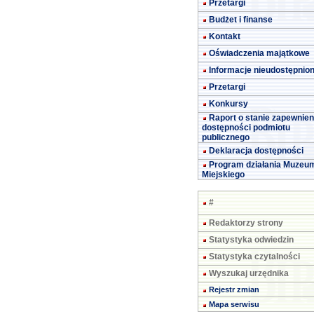
Przetargi
Budżet i finanse
Kontakt
Oświadczenia majątkowe
Informacje nieudostępnio
Przetargi
Konkursy
Raport o stanie zapewnien
dostępności podmiotu
publicznego
Deklaracja dostępności
Program działania Muzeu
Miejskiego
#
Redaktorzy strony
Statystyka odwiedzin
Statystyka czytalności
Wyszukaj urzędnika
Rejestr zmian
Mapa serwisu