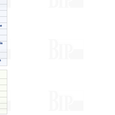
ne
ia
m