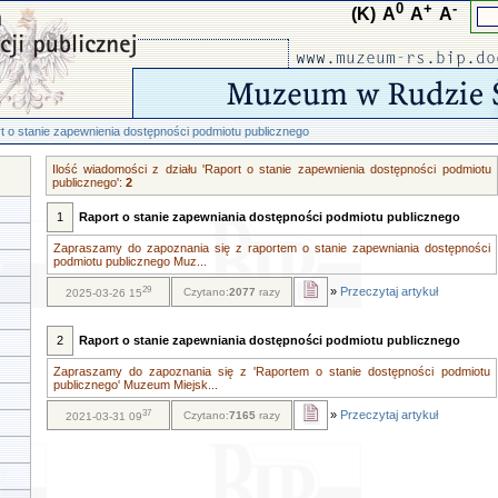
0
+
-
(K)
A
A
A
t o stanie zapewnienia dostępności podmiotu publicznego
Ilość wiadomości z działu 'Raport o stanie zapewnienia dostępności podmiotu
publicznego':
2
1
Raport o stanie zapewniania dostępności podmiotu publicznego
Zapraszamy do zapoznania się z raportem o stanie zapewniania dostępności
podmiotu publicznego Muz...
29
»
Przeczytaj artykuł
Czytano:
2077
razy
2025-03-26 15
2
Raport o stanie zapewniania dostępności podmiotu publicznego
Zapraszamy do zapoznania się z 'Raportem o stanie dostępności podmiotu
publicznego' Muzeum Miejsk...
37
»
Przeczytaj artykuł
Czytano:
7165
razy
2021-03-31 09